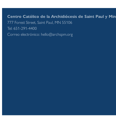
Centro Católico de la Archidiócesis de Saint Paul y Mi
777 Forest Street, Saint Paul, MN 55106
Tel: 651-291-4400
Correo electrónico: hello@archspm.org