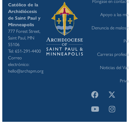
Póngase en contact
Católico de la
Archidiócesis
Apoyo a las mis
de Saint Paul y
Minneapolis
Denuncia de malos t
777 Forest Street,
Saint Paul, MN
Pol
55106
Tel: 651-291-4400
Carreras profesio
Correo
electrónico:
Noticias del Va
hello@archspm.org
Priv