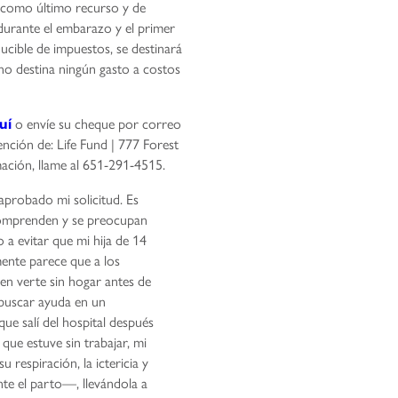
 como último recurso y de
durante el embarazo y el primer
ucible de impuestos, se destinará
no destina ningún gasto a costos
o envíe su cheque por correo
uí
tención de: Life Fund | 777 Forest
mación, llame al 651-291-4515.
aprobado mi solicitud. Es
comprenden y se preocupan
a evitar que mi hija de 14
ente parece que a los
en verte sin hogar antes de
 buscar ayuda en un
ue salí del hospital después
 que estuve sin trabajar, mi
 respiración, la ictericia y
te el parto—, llevándola a