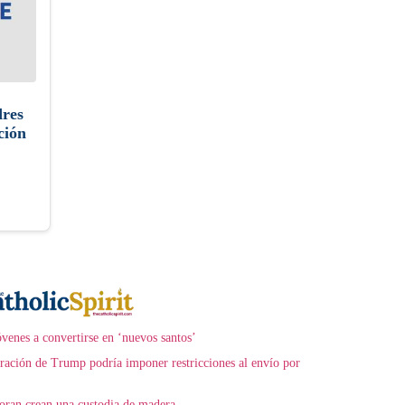
res
ción
óvenes a convertirse en ‘nuevos santos’
tración de Trump podría imponer restricciones al envío por
coran crean una custodia de madera