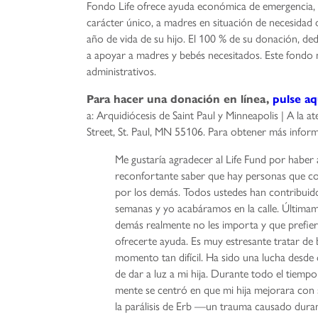
Fondo Life ofrece ayuda económica de emergencia,
carácter único, a madres en situación de necesidad 
año de vida de su hijo. El 100 % de su donación, ded
a apoyar a madres y bebés necesitados. Este fondo 
administrativos.
Para hacer una donación en línea,
pulse aq
a: Arquidiócesis de Saint Paul y Minneapolis | A la a
Street, St. Paul, MN 55106. Para obtener más infor
Me gustaría agradecer al Life Fund por haber 
reconfortante saber que hay personas que 
por los demás. Todos ustedes han contribuido 
semanas y yo acabáramos en la calle. Últimam
demás realmente no les importa y que prefier
ofrecerte ayuda. Es muy estresante tratar de
momento tan difícil. Ha sido una lucha desde q
de dar a luz a mi hija. Durante todo el tiempo
mente se centró en que mi hija mejorara con su
la parálisis de Erb —un trauma causado duran