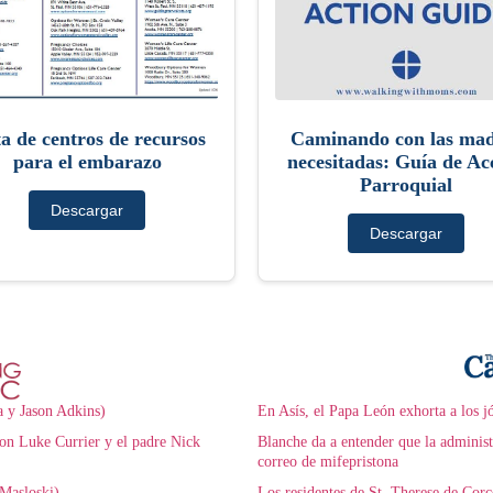
ta de centros de recursos
Caminando con las mad
para el embarazo
necesitadas: Guía de Ac
Parroquial
Descargar
Descargar
a y Jason Adkins)
En Asís, el Papa León exhorta a los j
on Luke Currier y el padre Nick
Blanche da a entender que la adminis
correo de mifepristona
Masloski)
Los residentes de St. Therese de Cor