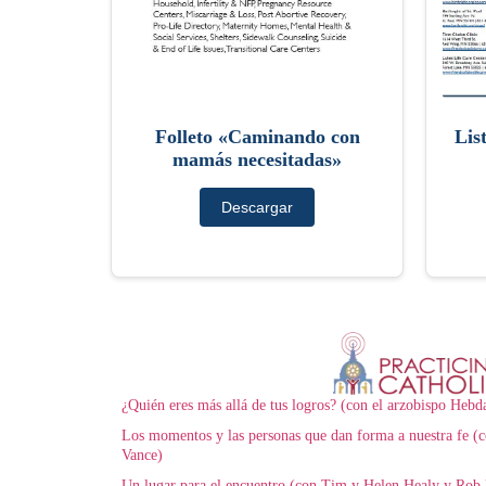
Folleto «Caminando con
Lis
mamás necesitadas»
Descargar
¿Quién eres más allá de tus logros? (con el arzobispo Hebd
Los momentos y las personas que dan forma a nuestra fe (c
Vance)
Un lugar para el encuentro (con Tim y Helen Healy y Rob 