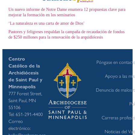
Un nuevo informe de Notre Dame enumera 12 propuestas clave para
mejorar la formación en los seminarios
‘La naturaleza es una carta de amor de Dios’
Pastores y feligreses respaldan la campaña de recaudación de fondos
de $250 millones para la renovación de la arquidiócesis
Centro
Póngase en contact
Católico de la
Archidiócesis
Apoyo a las mis
de Saint Paul y
Minneapolis
Denuncia de malos t
777 Forest Street,
Saint Paul, MN
Pol
55106
Tel: 651-291-4400
Carreras profesio
Correo
electrónico:
Noticias del Va
hello@archspm.org