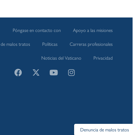
Póngase en contacto con
Apoyo a las misiones
de malos tratos
Políticas
Carreras profesionales
Noticias del Vaticano
Privacidad
Denuncia de malos tratos