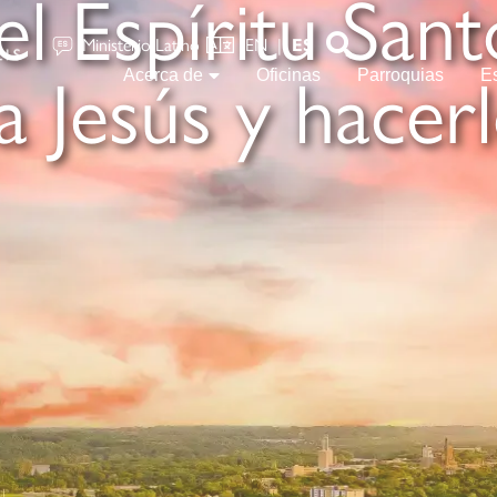
l Espíritu Sant
EN
|
ES
Ministerio Latino
a Jesús y hacer
Acerca de
Oficinas
Parroquias
E