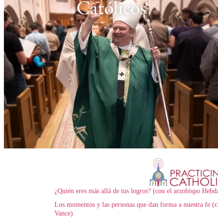
Católicos
¿Quién eres más allá de tus logros? (con el arzobispo Hebd
Los momentos y las personas que dan forma a nuestra fe (c
Vance)