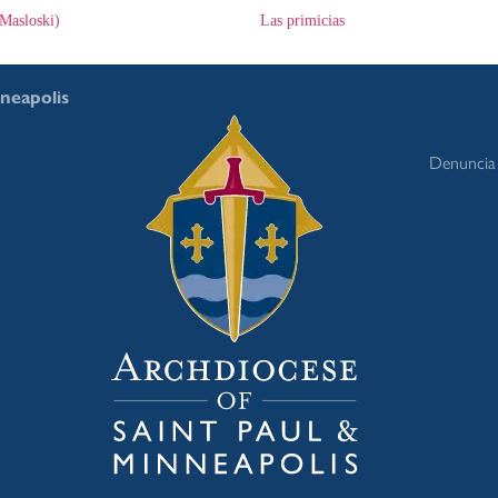
Masloski)
Las primicias
nneapolis
Denuncia 