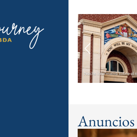
ones, oraciones y acciones: el
 católico para poner fin a la
ia armada
Noche informativa sobre el 
Anuncios