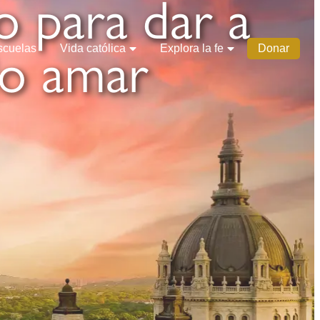
o para dar a
lo amar
scuelas
Vida católica
Explora la fe
Donar