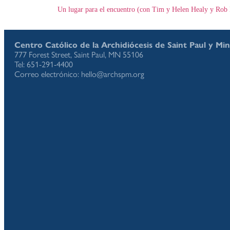
Un lugar para el encuentro (con Tim y Helen Healy y Rob 
Centro Católico de la Archidiócesis de Saint Paul y Mi
777 Forest Street, Saint Paul, MN 55106
Tel: 651-291-4400
Correo electrónico: hello@archspm.org