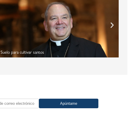
Suelo para cultivar santos
Nomb
Apúntame