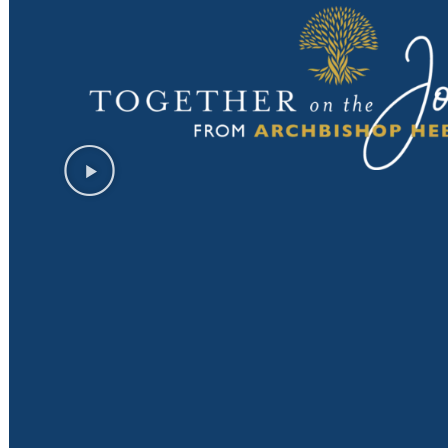
Reflexi
un
Viaje a la Jornada Mundial de la Juventud
llamado
– Reunión informativa
violenc