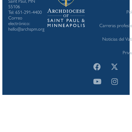
Saint Paul, MN
55106
Pol
Tel: 651-291-4400
Correo
electrónico:
Carreras profesio
hello@archspm.org
Noticias del Va
Priv