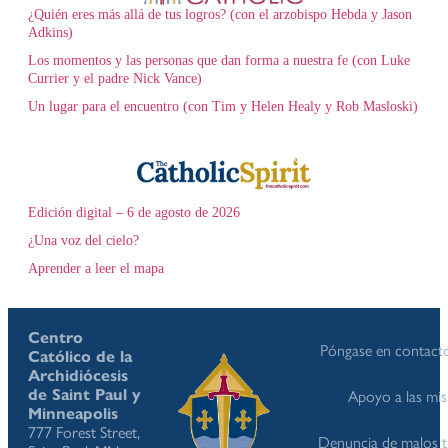
¿Quién eres más allá de tus logros? (con el arzobispo Hebda y Jason
Adkins)
Los momentos y las personas que dan forma a nuestra fe (con Luke
Currier y el padre Nick Vance)
Un lugar para el encuentro (con Tim y Helen Healy y Rob Masloski)
Edición digital – 6 de agosto de 2026
¿Una voz del cielo?
Aprender a leer el mapa
Centro
Póngase en contact
Católico de la
Archidiócesis
de Saint Paul y
Apoyo a las mis
Minneapolis
777 Forest Street,
Denuncia de malos t