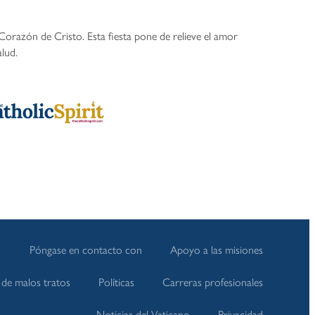
orazón de Cristo. Esta fiesta pone de relieve el amor
alud.
Póngase en contacto con
Apoyo a las misiones
de malos tratos
Políticas
Carreras profesionales
Noticias del Vaticano
Privacidad