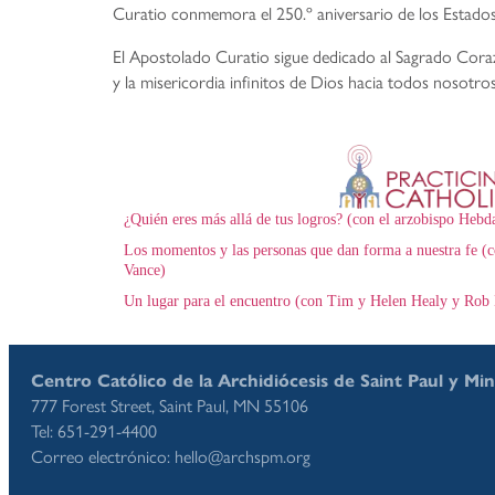
Curatio conmemora el 250.º aniversario de los Estado
El Apostolado Curatio sigue dedicado al Sagrado Corazó
y la misericordia infinitos de Dios hacia todos nosotros
¿Quién eres más allá de tus logros? (con el arzobispo Hebd
Los momentos y las personas que dan forma a nuestra fe (c
Vance)
Un lugar para el encuentro (con Tim y Helen Healy y Rob 
Centro Católico de la Archidiócesis de Saint Paul y Mi
777 Forest Street, Saint Paul, MN 55106
Tel: 651-291-4400
Correo electrónico: hello@archspm.org