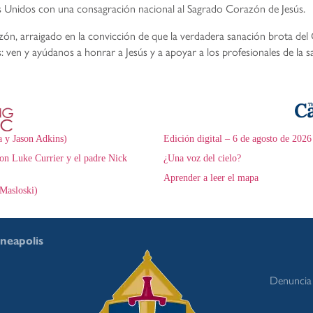
s Unidos con una consagración nacional al Sagrado Corazón de Jesús.
n, arraigado en la convicción de que la verdadera sanación brota del C
: ven y ayúdanos a honrar a Jesús y a apoyar a los profesionales de la s
a y Jason Adkins)
Edición digital – 6 de agosto de 2026
on Luke Currier y el padre Nick
¿Una voz del cielo?
Aprender a leer el mapa
Masloski)
nneapolis
Denuncia 