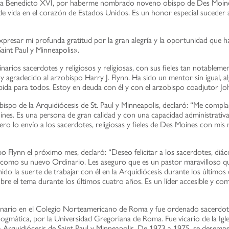
pa Benedicto XVI, por haberme nombrado noveno obispo de Des Moines”,
 de vida en el corazón de Estados Unidos. Es un honor especial suceder
presar mi profunda gratitud por la gran alegría y la oportunidad que h
Saint Paul y Minneapolis».
narios sacerdotes y religiosos y religiosas, con sus fieles tan notablem
oy agradecido al arzobispo Harry J. Flynn. Ha sido un mentor sin igual, a
bida para todos. Estoy en deuda con él y con el arzobispo coadjutor Jo
obispo de la Arquidiócesis de St. Paul y Minneapolis, declaró: “Me co
es. Es una persona de gran calidad y con una capacidad administrativa 
ro lo envío a los sacerdotes, religiosas y fieles de Des Moines con mis me
 Flynn el próximo mes, declaró: “Deseo felicitar a los sacerdotes, diácon
omo su nuevo Ordinario. Les aseguro que es un pastor maravilloso que 
ido la suerte de trabajar con él en la Arquidiócesis durante los últimos
re el tema durante los últimos cuatro años. Es un líder accesible y co
minario en el Colegio Norteamericano de Roma y fue ordenado sacerdot
Dogmática, por la Universidad Gregoriana de Roma. Fue vicario de la Igl
a Arquidiócesis de Saint Paul y Minneapolis. De 1973 a 1975, se dese