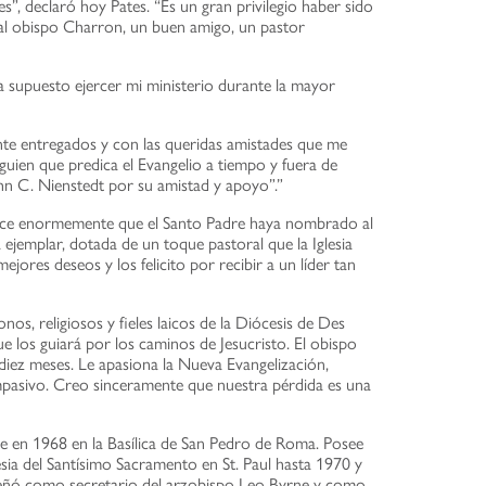
 declaró hoy Pates. “Es un gran privilegio haber sido
 al obispo Charron, un buen amigo, un pastor
a supuesto ejercer mi ministerio durante la mayor
ente entregados y con las queridas amistades que me
lguien que predica el Evangelio a tiempo y fuera de
hn C. Nienstedt por su amistad y apoyo”.”
mplace enormemente que el Santo Padre haya nombrado al
ejemplar, dotada de un toque pastoral que la Iglesia
jores deseos y los felicito por recibir a un líder tan
os, religiosos y fieles laicos de la Diócesis de Des
los guiará por los caminos de Jesucristo. El obispo
 diez meses. Le apasiona la Nueva Evangelización,
mpasivo. Creo sinceramente que nuestra pérdida es una
e en 1968 en la Basílica de San Pedro de Roma. Posee
esia del Santísimo Sacramento en St. Paul hasta 1970 y
mpeñó como secretario del arzobispo Leo Byrne y como