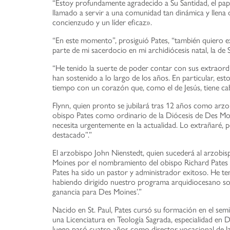
“Estoy profundamente agradecido a Su Santidad, el pa
llamado a servir a una comunidad tan dinámica y llena
concienzudo y un líder eficaz».
“En este momento”, prosiguió Pates, “también quiero ex
parte de mi sacerdocio en mi archidiócesis natal, la de 
“He tenido la suerte de poder contar con sus extraordi
han sostenido a lo largo de los años. En particular, est
tiempo con un corazón que, como el de Jesús, tiene ca
Flynn, quien pronto se jubilará tras 12 años como arz
obispo Pates como ordinario de la Diócesis de Des Moin
necesita urgentemente en la actualidad. Lo extrañaré, pe
destacado”.”
El arzobispo John Nienstedt, quien sucederá al arzobispo
Moines por el nombramiento del obispo Richard Pates c
Pates ha sido un pastor y administrador exitoso. He ten
habiendo dirigido nuestro programa arquidiocesano sob
ganancia para Des Moines’.”
Nacido en St. Paul, Pates cursó su formación en el se
una Licenciatura en Teología Sagrada, especialidad en 
luego pasó cuatro años como director vocacional de l