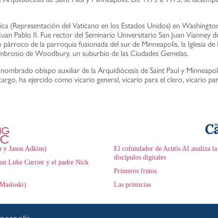
ica (Representación del Vaticano en los Estados Unidos) en Washington,
an Pablo II. Fue rector del Seminario Universitario San Juan Vianney d
 párroco de la parroquia fusionada del sur de Minneapolis, la Iglesia d
n Ambrosio de Woodbury, un suburbio de las Ciudades Gemelas.
nombrado obispo auxiliar de la Arquidiócesis de Saint Paul y Minneapol
argo, ha ejercido como vicario general, vicario para el clero, vicario par
a y Jason Adkins)
El cofundador de Acutis AI analiza la
discípulos digitales
on Luke Currier y el padre Nick
Primeros frutos
Masloski)
Las primicias