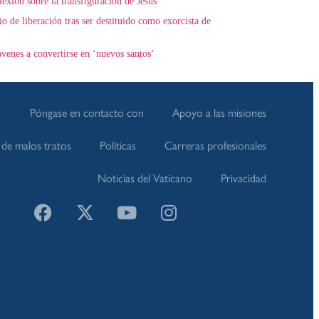
exión sobre la transfiguración de Jesús
o de liberación tras ser destituido como exorcista de
óvenes a convertirse en ‘nuevos santos’
Póngase en contacto con
Apoyo a las misiones
de malos tratos
Políticas
Carreras profesionales
Noticias del Vaticano
Privacidad