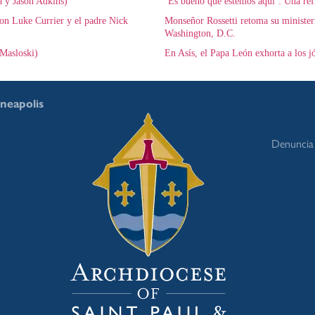
a y Jason Adkins)
‘Es bueno que estemos aquí’: Una refl
on Luke Currier y el padre Nick
Monseñor Rossetti retoma su ministeri
Washington, D.C.
Masloski)
En Asís, el Papa León exhorta a los j
nneapolis
Denuncia 