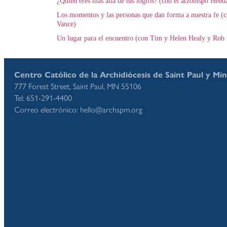
¿Quién eres más allá de tus logros? (con el arzobispo Hebd
Los momentos y las personas que dan forma a nuestra fe (c
Vance)
Un lugar para el encuentro (con Tim y Helen Healy y Rob 
Centro Católico de la Archidiócesis de Saint Paul y Mi
777 Forest Street, Saint Paul, MN 55106
Tel: 651-291-4400
Correo electrónico: hello@archspm.org