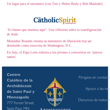
Un lugar para el encuentro (con Tim y Helen Healy y Rob Masloski)
‘Es bueno que estemos aquí’: Una reflexión sobre la transfiguración
de Jesús
Monseñor Rossetti retoma su ministerio de liberación tras ser
destituido como exorcista de Washington, D.C.
En Asís, el Papa León exhorta a los jóvenes a convertirse en ‘nuevos
santos’
Centro
Póngase en contact
Católico de la
Archidiócesis
Apoyo a las mis
de Saint Paul y
Minneapolis
Denuncia de malos t
777 Forest Street,
Saint Paul, MN