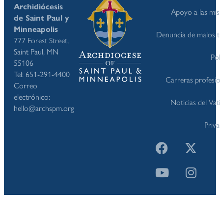
Archidiócesis
Apoyo a las mis
de Saint Paul y
Minneapolis
Denuncia de malos t
777 Forest Street,
Saint Paul, MN
Pol
55106
Tel: 651-291-4400
Carreras profesio
Correo
electrónico:
Noticias del Va
hello@archspm.org
Priv