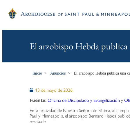
El arzobispo Hebda publica un
Inicio
>
Anuncios
>
El arzobispo Hebda publica una car
13 de mayo de 2026
Fuente:
Oficina de Discipulado y Evangelización
y
Ofi
En la festividad de Nuestra Señora de Fátima, al cump
Paul y Minneapolis, el arzobispo Bernard Hebda publicó s
necesaria
.