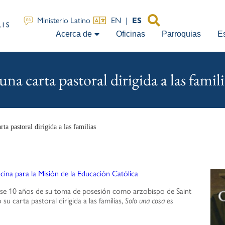
EN
|
ES
Ministerio Latino
Acerca de
Oficinas
Parroquias
E
a carta pastoral dirigida a las famili
ta pastoral dirigida a las familias
cina para la Misión de la Educación Católica
lirse 10 años de su toma de posesión como arzobispo de Saint
u carta pastoral dirigida a las familias,
Solo una cosa es