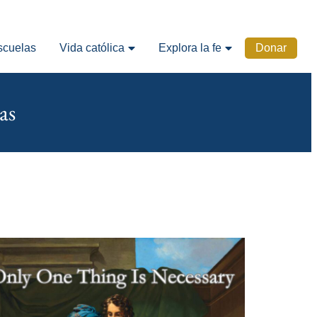
scuelas
Vida católica
Explora la fe
Donar
as