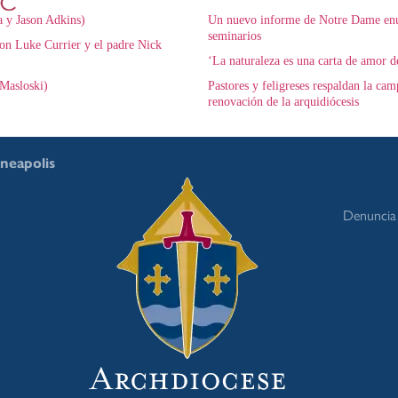
a y Jason Adkins)
Un nuevo informe de Notre Dame enum
seminarios
on Luke Currier y el padre Nick
‘La naturaleza es una carta de amor d
Masloski)
Pastores y feligreses respaldan la ca
renovación de la arquidiócesis
nneapolis
Denuncia 