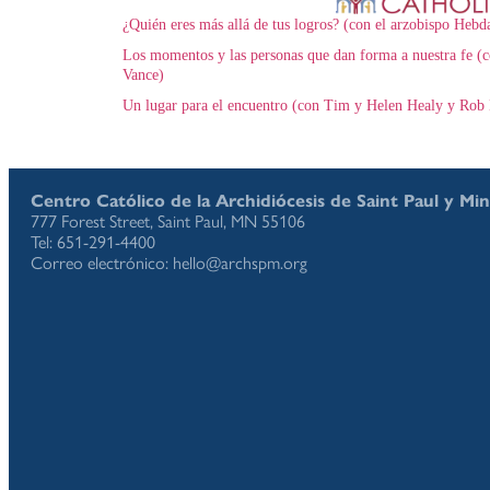
¿Quién eres más allá de tus logros? (con el arzobispo Hebd
Los momentos y las personas que dan forma a nuestra fe (c
Vance)
Un lugar para el encuentro (con Tim y Helen Healy y Rob 
Centro Católico de la Archidiócesis de Saint Paul y Mi
777 Forest Street, Saint Paul, MN 55106
Tel: 651-291-4400
Correo electrónico: hello@archspm.org