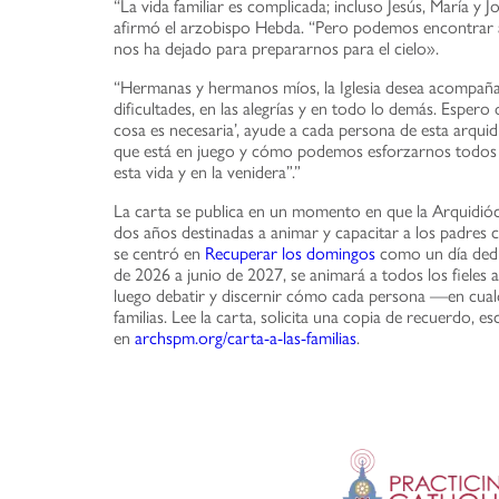
“La vida familiar es complicada; incluso Jesús, María y 
afirmó el arzobispo Hebda. “Pero podemos encontrar án
nos ha dejado para prepararnos para el cielo».
“Hermanas y hermanos míos, la Iglesia desea acompañarlos
dificultades, en las alegrías y en todo lo demás. Espero q
cosa es necesaria’, ayude a cada persona de esta arqui
que está en juego y cómo podemos esforzarnos todos po
esta vida y en la venidera”.”
La carta se publica en un momento en que la Arquidióces
dos años destinadas a animar y capacitar a los padres c
se centró en
Recuperar los domingos
como un día dedic
de 2026 a junio de 2027, se animará a todos los fieles a l
luego debatir y discernir cómo cada persona —en cual
familias. Lee la carta, solicita una copia de recuerdo,
en
archspm.org/carta-a-las-familias
.