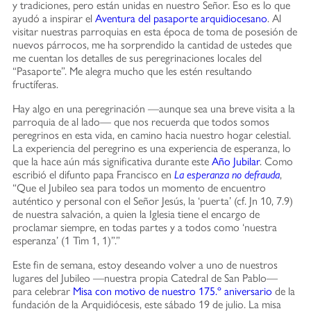
y tradiciones, pero están unidas en nuestro Señor. Eso es lo que
ayudó a inspirar el
Aventura del pasaporte arquidiocesano
. Al
visitar nuestras parroquias en esta época de toma de posesión de
nuevos párrocos, me ha sorprendido la cantidad de ustedes que
me cuentan los detalles de sus peregrinaciones locales del
“Pasaporte”. Me alegra mucho que les estén resultando
fructíferas.
Hay algo en una peregrinación —aunque sea una breve visita a la
parroquia de al lado— que nos recuerda que todos somos
peregrinos en esta vida, en camino hacia nuestro hogar celestial.
La experiencia del peregrino es una experiencia de esperanza, lo
que la hace aún más significativa durante este
Año Jubilar
. Como
escribió el difunto papa Francisco en
La esperanza no defrauda
,
“Que el Jubileo sea para todos un momento de encuentro
auténtico y personal con el Señor Jesús, la ‘puerta’ (cf. Jn 10, 7.9)
de nuestra salvación, a quien la Iglesia tiene el encargo de
proclamar siempre, en todas partes y a todos como ‘nuestra
esperanza’ (1 Tim 1, 1)”.”
Este fin de semana, estoy deseando volver a uno de nuestros
lugares del Jubileo —nuestra propia Catedral de San Pablo—
para celebrar
Misa con motivo de nuestro 175.º aniversario
de la
fundación de la Arquidiócesis, este sábado 19 de julio. La misa