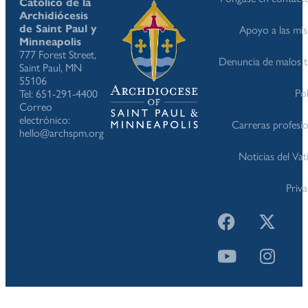
Católico de la
Archidiócesis
de Saint Paul y
Apoyo a las mis
Minneapolis
777 Forest Street,
Denuncia de malos t
Saint Paul, MN
55106
Pol
Tel: 651-291-4400
Correo
electrónico:
Carreras profesio
hello@archspm.org
Noticias del Va
Priv