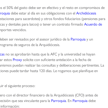
os el 50% del gasto debe ser en efectivo y el resto en compromisos de
roquia
debe estar al día en sus obligaciones con el
Archidiócesis
staciones para sacerdotes) y otros fondos fiduciarios (pensiones para
icas y dentales para laicos) o tener un contrato firmado
Acuerdo de
mportes vencidos.
eben ser revisados por el asesor jurídico de la
Parroquia
y un
 programa de seguros de la Arquidiócesis.
cas
no se aprobarán hasta que la AFC y la universidad se hayan
tar estos
Proxy
solicite con suficiente antelación a la fecha de
nismos puedan realizar las consultas y deliberaciones pertinentes. La
ciones puede tardar hasta 120 días. Le rogamos que planifique en
uir el siguiente proceso:
o con el director financiero de la Arquidiócesis (CFO) antes de
ecisión que sea vinculante para la
Parroquia
. En
Parroquia
debe
e información: