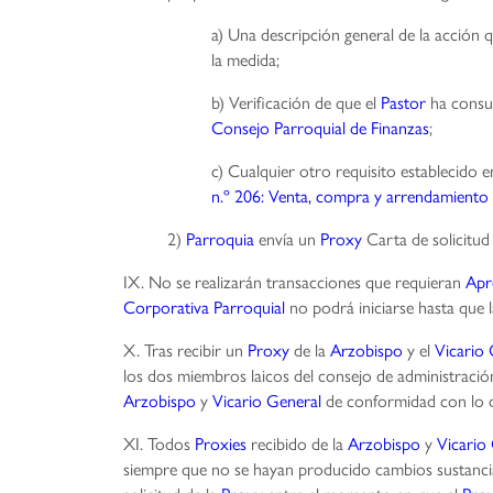
a) Una descripción general de la acción 
la medida;
b) Verificación de que el
Pastor
ha consu
Consejo Parroquial de Finanzas
;
c) Cualquier otro requisito establecido
n.º 206: Venta, compra y arrendamiento 
2)
Parroquia
envía un
Proxy
Carta de solicitud 
IX. No se realizarán transacciones que requieran
Apr
Corporativa Parroquial
no podrá iniciarse hasta que 
X. Tras recibir un
Proxy
de la
Arzobispo
y el
Vicario 
los dos miembros laicos del consejo de administración
Arzobispo
y
Vicario General
de conformidad con lo 
XI. Todos
Proxies
recibido de la
Arzobispo
y
Vicario
siempre que no se hayan producido cambios sustancial